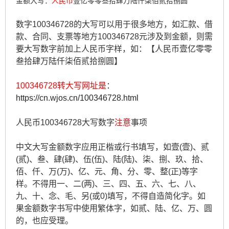
金额大写：
人民币
壹亿零零叁拾肆万陆仟柒佰贰拾捌圆
数字100346728的大写可以用于很多地方，如汇款、借
款、合同、支票等地方100346728元涉及到金额，则需
要大写数字前加上人民币字样，如：【人民币壹亿零零
叁拾肆万陆仟柒佰贰拾捌圆】
100346728转大写网址是
：
https://cn.wjos.cn/100346728.html
人民币100346728大写数字
注意
事项
中文大写金额数字应用正楷或行书填写，如壹(壹)、贰
(贰)、叁、肆(肆)、伍(伍)、陆(陆)、柒、捌、玖、拾、
佰、仟、万(万)、亿、元、角、分、零、整(正)等字
样。不得用一、二(两)、三、四、五、六、七、八、
九、十、念、毛、另(或0)填写，不得自造简化字。如
果金额数字书写中使用繁体字，如贰、陆、亿、万、圆
的，也应受理。