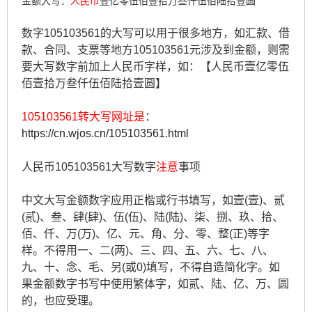
金额大写：
人民币
壹亿零伍佰壹拾万叁仟伍佰陆拾壹圆
数字105103561的大写可以用于很多地方，如汇款、借
款、合同、支票等地方105103561元涉及到金额，则需
要大写数字前加上人民币字样，如：【人民币壹亿零伍
佰壹拾万叁仟伍佰陆拾壹圆】
105103561转大写网址是
：
https://cn.wjos.cn/105103561.html
人民币105103561大写数字
注意
事项
中文大写金额数字应用正楷或行书填写，如壹(壹)、贰
(贰)、叁、肆(肆)、伍(伍)、陆(陆)、柒、捌、玖、拾、
佰、仟、万(万)、亿、元、角、分、零、整(正)等字
样。不得用一、二(两)、三、四、五、六、七、八、
九、十、念、毛、另(或0)填写，不得自造简化字。如
果金额数字书写中使用繁体字，如贰、陆、亿、万、圆
的，也应受理。