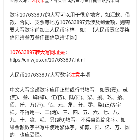
金额大写：
人民币
壹亿零柒佰陆拾叁万叁仟捌佰玖拾柒圆
数字107633897的大写可以用于很多地方，如汇款、借
款、合同、支票等地方107633897元涉及到金额，则需
要大写数字前加上人民币字样，如：【人民币壹亿零柒
佰陆拾叁万叁仟捌佰玖拾柒圆】
107633897转大写网址是
：
https://cn.wjos.cn/107633897.html
人民币107633897大写数字
注意
事项
中文大写金额数字应用正楷或行书填写，如壹(壹)、贰
(贰)、叁、肆(肆)、伍(伍)、陆(陆)、柒、捌、玖、拾、
佰、仟、万(万)、亿、元、角、分、零、整(正)等字
样。不得用一、二(两)、三、四、五、六、七、八、
九、十、念、毛、另(或0)填写，不得自造简化字。如
果金额数字书写中使用繁体字，如贰、陆、亿、万、圆
的，也应受理。