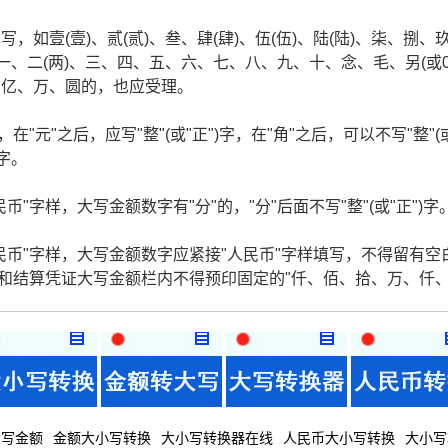
如壹(壹)、贰(贰)、叁、肆(肆)、伍(伍)、陆(陆)、柒、捌、
一、二(两)、三、四、五、六、七、八、九、十、念、毛、另(或
、亿、万、圆的，也应受理。
在"元"之后，应写"整"(或"正")字，在"角"之后，可以不写"整"(
)字。
"字样，大写金额数字有"分"的，"分"后面不写"整"(或"正")字
民币"字样，大写金额数字应紧接"人民币"字样填写，不得留有空
据和结算凭证大写金额栏内不得预印固定的"仟、佰、拾、万、仟
大写金额
金额大小写转换
大小写转换器在线
人民币大小写转换
大小写