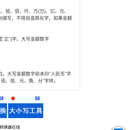
玖、拾、佰、仟、万(万)、亿、元、
0)填写，不得自造简化字。如果金额
或"正")字。大写金额数字
。
白。大写金额数字前未印"人民币"字
、佰、拾、元、角、分"字样。
转换器在线