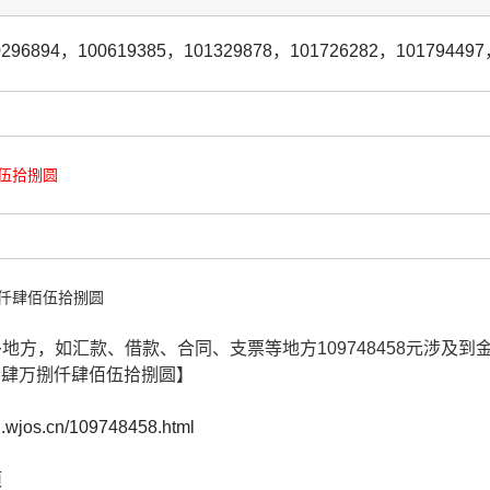
0296894
，
100619385
，
101329878
，
101726282
，
101794497
伍拾捌圆
仟肆佰伍拾捌圆
很多地方，如汇款、借款、合同、支票等地方109748458元涉
拾肆万捌仟肆佰伍拾捌圆】
cn.wjos.cn/109748458.html
项