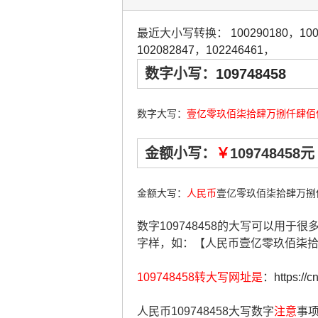
最近大小写转换：
100290180
，
10
102082847
，
102246461
，
数字小写：
109748458
数字大写：
壹亿零玖佰柒拾肆万捌仟肆佰
金额小写：
￥
109748458元
金额大写：
人民币
壹亿零玖佰柒拾肆万捌
数字109748458的大写可以用于
字样，如：【人民币壹亿零玖佰柒
109748458转大写网址是
：
https://
人民币109748458大写数字
注意
事