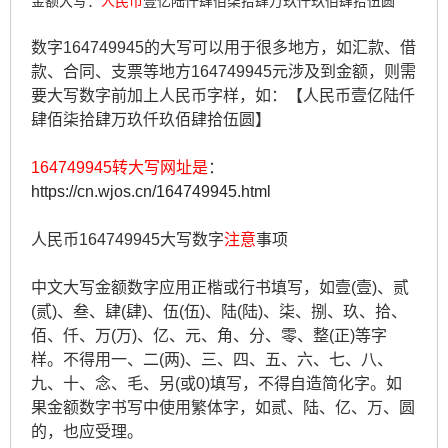
金额大写：
人民币
壹亿陆仟肆佰柒拾肆万玖仟玖佰肆拾伍圆
数字164749945的大写可以用于很多地方，如汇款、借
款、合同、支票等地方164749945元涉及到金额，则需
要大写数字前加上人民币字样，如：【人民币壹亿陆仟
肆佰柒拾肆万玖仟玖佰肆拾伍圆】
164749945转大写网址是
：
https://cn.wjos.cn/164749945.html
人民币164749945大写数字
注意
事项
中文大写金额数字应用正楷或行书填写，如壹(壹)、贰
(贰)、叁、肆(肆)、伍(伍)、陆(陆)、柒、捌、玖、拾、
佰、仟、万(万)、亿、元、角、分、零、整(正)等字
样。不得用一、二(两)、三、四、五、六、七、八、
九、十、念、毛、另(或0)填写，不得自造简化字。如
果金额数字书写中使用繁体字，如贰、陆、亿、万、圆
的，也应受理。