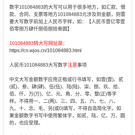
数字101084883的大写可以用于很多地方，如汇款、借
款、合同、支票等地方101084883元涉及到金额，则需
要大写数字前加上人民币字样，如：【人民币壹亿零壹
佰零捌万肆仟捌佰捌拾叁圆】
101084883转大写网址是
：
https://cn.wjos.cn/101084883.html
人民币101084883大写数字
注意
事项
中文大写金额数字应用正楷或行书填写，如壹(壹)、贰
(贰)、叁、肆(肆)、伍(伍)、陆(陆)、柒、捌、玖、拾、
佰、仟、万(万)、亿、元、角、分、零、整(正)等字
样。不得用一、二(两)、三、四、五、六、七、八、
九、十、念、毛、另(或0)填写，不得自造简化字。如
果金额数字书写中使用繁体字，如贰、陆、亿、万、圆
的，也应受理。