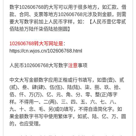
数字102606768的大写可以用于很多地方，如汇款、借
款、合同、支票等地方102606768元涉及到金额，则需
要大写数字前加上人民币字样，如：【人民币壹亿零贰
佰陆拾万陆仟柒佰陆拾捌圆】
102606768转大写网址是
：
https://cn.wjos.cn/102606768.html
人民币102606768大写数字
注意
事项
中文大写金额数字应用正楷或行书填写，如壹(壹)、贰
(贰)、叁、肆(肆)、伍(伍)、陆(陆)、柒、捌、玖、拾、
佰、仟、万(万)、亿、元、角、分、零、整(正)等字
样。不得用一、二(两)、三、四、五、六、七、八、
九、十、念、毛、另(或0)填写，不得自造简化字。如
果金额数字书写中使用繁体字，如贰、陆、亿、万、圆
的，也应受理。