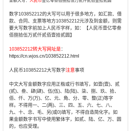
金额大写：
人民币
壹亿零叁佰捌拾伍万贰仟贰佰壹拾贰圆
数字103852212的大写可以用于很多地方，如汇款、借
款、合同、支票等地方103852212元涉及到金额，则需
要大写数字前加上人民币字样，如：【人民币壹亿零叁
佰捌拾伍万贰仟贰佰壹拾贰圆】
103852212转大写网址是
：
https://cn.wjos.cn/103852212.html
人民币103852212大写数字
注意
事项
中文大写金额数字应用正楷或行书填写，如壹(壹)、贰
(贰)、叁、肆(肆)、伍(伍)、陆(陆)、柒、捌、玖、拾、
佰、仟、万(万)、亿、元、角、分、零、整(正)等字
样。不得用一、二(两)、三、四、五、六、七、八、
九、十、念、毛、另(或0)填写，不得自造简化字。如
果金额数字书写中使用繁体字，如贰、陆、亿、万、圆
的，也应受理。