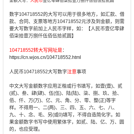
金额大写：
人民币
壹亿零肆佰柒拾壹万捌仟伍佰伍拾贰圆
数字104718552的大写可以用于很多地方，如汇款、借
款、合同、支票等地方104718552元涉及到金额，则需
要大写数字前加上人民币字样，如：【人民币壹亿零肆
佰柒拾壹万捌仟伍佰伍拾贰圆】
104718552转大写网址是
：
https://cn.wjos.cn/104718552.html
人民币104718552大写数字
注意
事项
中文大写金额数字应用正楷或行书填写，如壹(壹)、贰
(贰)、叁、肆(肆)、伍(伍)、陆(陆)、柒、捌、玖、拾、
佰、仟、万(万)、亿、元、角、分、零、整(正)等字
样。不得用一、二(两)、三、四、五、六、七、八、
九、十、念、毛、另(或0)填写，不得自造简化字。如
果金额数字书写中使用繁体字，如贰、陆、亿、万、圆
的，也应受理。