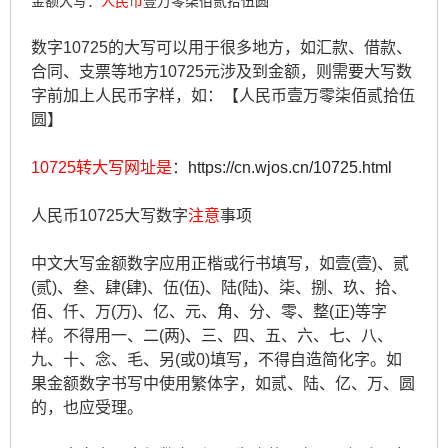
金额大写：
人民币
壹万零柒佰贰拾伍圆
数字10725的大写可以用于很多地方，如汇款、借款、
合同、支票等地方10725元涉及到金额，则需要大写数
字前加上人民币字样，如：【人民币壹万零柒佰贰拾伍
圆】
10725转大写网址是
：
https://cn.wjos.cn/10725.html
人民币10725大写数字
注意
事项
中文大写金额数字应用正楷或行书填写，如壹(壹)、贰
(贰)、叁、肆(肆)、伍(伍)、陆(陆)、柒、捌、玖、拾、
佰、仟、万(万)、亿、元、角、分、零、整(正)等字
样。不得用一、二(两)、三、四、五、六、七、八、
九、十、念、毛、另(或0)填写，不得自造简化字。如
果金额数字书写中使用繁体字，如贰、陆、亿、万、圆
的，也应受理。