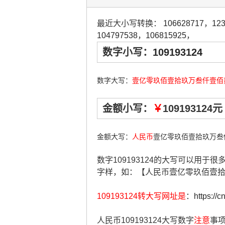
最近大小写转换：
106628717
，
12
104797538
，
106815925
，
数字小写：
109193124
数字大写：
壹亿零玖佰壹拾玖万叁仟壹佰
金额小写：
￥
109193124元
金额大写：
人民币
壹亿零玖佰壹拾玖万叁
数字109193124的大写可以用于
字样，如：【人民币壹亿零玖佰壹
109193124转大写网址是
：
https://
人民币109193124大写数字
注意
事