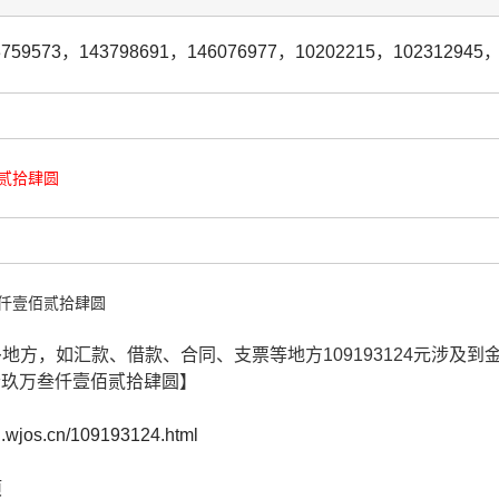
3759573
，
143798691
，
146076977
，
10202215
，
102312945
贰拾肆圆
仟壹佰贰拾肆圆
很多地方，如汇款、借款、合同、支票等地方109193124元涉
拾玖万叁仟壹佰贰拾肆圆】
cn.wjos.cn/109193124.html
项