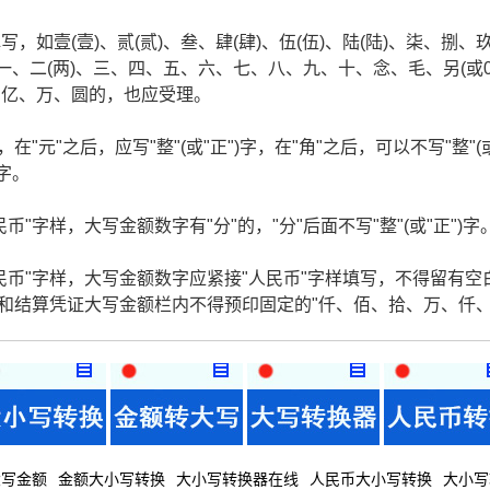
如壹(壹)、贰(贰)、叁、肆(肆)、伍(伍)、陆(陆)、柒、捌、
一、二(两)、三、四、五、六、七、八、九、十、念、毛、另(或
、亿、万、圆的，也应受理。
在"元"之后，应写"整"(或"正")字，在"角"之后，可以不写"整"(
)字。
"字样，大写金额数字有"分"的，"分"后面不写"整"(或"正")字
民币"字样，大写金额数字应紧接"人民币"字样填写，不得留有空
据和结算凭证大写金额栏内不得预印固定的"仟、佰、拾、万、仟
大写金额
金额大小写转换
大小写转换器在线
人民币大小写转换
大小写