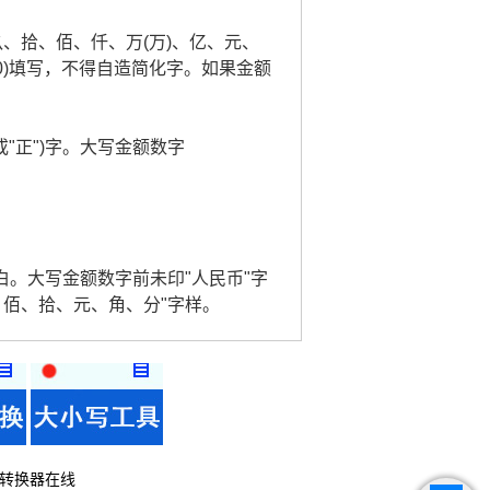
玖、拾、佰、仟、万(万)、亿、元、
0)填写，不得自造简化字。如果金额
或"正")字。大写金额数字
。
白。大写金额数字前未印"人民币"字
、佰、拾、元、角、分"字样。
转换器在线