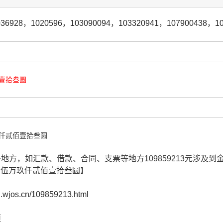
036928
，
1020596
，
103090094
，
103320941
，
107900438
，
1
壹拾叁圆
仟贰佰壹拾叁圆
很多地方，如汇款、借款、合同、支票等地方109859213元涉
拾伍万玖仟贰佰壹拾叁圆】
cn.wjos.cn/109859213.html
项