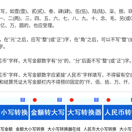
如壹(壹)、贰(贰)、叁、肆(肆)、伍(伍)、陆(陆)、柒、捌、
一、二(两)、三、四、五、六、七、八、九、十、念、毛、另(或
、亿、万、圆的，也应受理。
在"元"之后，应写"整"(或"正")字，在"角"之后，可以不写"整"(
)字。
"字样，大写金额数字有"分"的，"分"后面不写"整"(或"正")字
民币"字样，大写金额数字应紧接"人民币"字样填写，不得留有空
据和结算凭证大写金额栏内不得预印固定的"仟、佰、拾、万、仟
大写金额
金额大小写转换
大小写转换器在线
人民币大小写转换
大小写