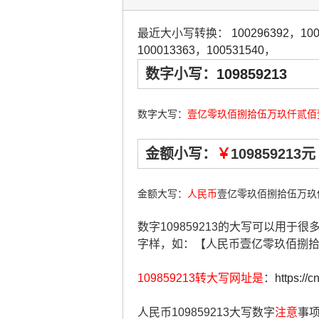
最近大小写转换：
100296392
，
10
100013363
，
100531540
，
数字小写：
109859213
数字大写：
壹亿零玖佰捌拾伍万玖仟贰佰
金额小写：
￥
109859213元
金额大写：
人民币
壹亿零玖佰捌拾伍万玖
数字109859213的大写可以用于
字样，如：【人民币壹亿零玖佰捌
109859213转大写网址是
：
https://
人民币109859213大写数字
注意
事