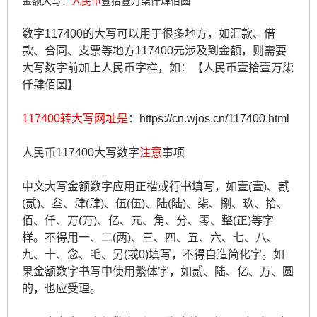
金额大写：
人民币
壹拾壹万柒仟肆佰圆
数字117400的大写可以用于很多地方，如汇款、借
款、合同、支票等地方117400元涉及到金额，则需要
大写数字前加上人民币字样，如：【人民币壹拾壹万柒
仟肆佰圆】
117400转大写网址是
：
https://cn.wjos.cn/117400.html
人民币117400大写数字
注意
事项
中文大写金额数字应用正楷或行书填写，如壹(壹)、贰
(贰)、叁、肆(肆)、伍(伍)、陆(陆)、柒、捌、玖、拾、
佰、仟、万(万)、亿、元、角、分、零、整(正)等字
样。不得用一、二(两)、三、四、五、六、七、八、
九、十、念、毛、另(或0)填写，不得自造简化字。如
果金额数字书写中使用繁体字，如贰、陆、亿、万、圆
的，也应受理。