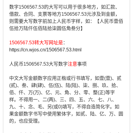
数字1506567.53的大写可以用于很多地方，如汇款、
借款、合同、支票等地方1506567.53元涉及到金额，
则需要大写数字前加上人民币字样，如：【人民币壹佰
伍拾万陆仟伍佰陆拾柒圆伍角叁分】
1506567.53转大写网址是
：
https://cn.wjos.cn/1506567.53.html
人民币1506567.53大写数字
注意
事项
中文大写金额数字应用正楷或行书填写，如壹(壹)、贰
(贰)、叁、肆(肆)、伍(伍)、陆(陆)、柒、捌、玖、拾、
佰、仟、万(万)、亿、元、角、分、零、整(正)等字
样。不得用一、二(两)、三、四、五、六、七、八、
九、十、念、毛、另(或0)填写，不得自造简化字。如
果金额数字书写中使用繁体字，如贰、陆、亿、万、圆
的，也应受理。