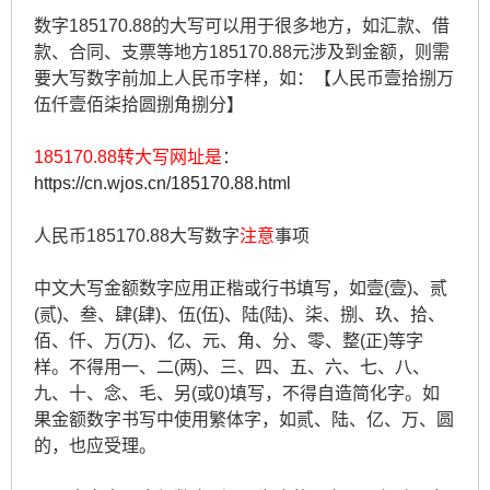
数字185170.88的大写可以用于很多地方，如汇款、借
款、合同、支票等地方185170.88元涉及到金额，则需
要大写数字前加上人民币字样，如：【人民币壹拾捌万
伍仟壹佰柒拾圆捌角捌分】
185170.88转大写网址是
：
https://cn.wjos.cn/185170.88.html
人民币185170.88大写数字
注意
事项
中文大写金额数字应用正楷或行书填写，如壹(壹)、贰
(贰)、叁、肆(肆)、伍(伍)、陆(陆)、柒、捌、玖、拾、
佰、仟、万(万)、亿、元、角、分、零、整(正)等字
样。不得用一、二(两)、三、四、五、六、七、八、
九、十、念、毛、另(或0)填写，不得自造简化字。如
果金额数字书写中使用繁体字，如贰、陆、亿、万、圆
的，也应受理。