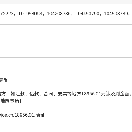
772223
，
101958093
，
104208786
，
104453790
，
104503789
壹角
多地方，如汇款、借款、合同、支票等地方18956.01元涉及到
拾陆圆壹角】
.wjos.cn/18956.01.html