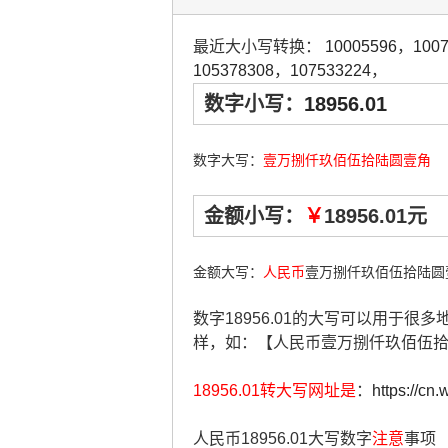
最近大小写转换：
10005596
，
100
105378308
，
107533224
，
数字小写：
18956.01
数字大写：
壹万捌仟玖佰伍拾陆圆壹角
金额小写：
￥
18956.01元
金额大写：
人民币
壹万捌仟玖佰伍拾陆圆
数字18956.01的大写可以用于很
样，如：【人民币壹万捌仟玖佰伍
18956.01转大写网址是
：
https://cn
人民币18956.01大写数字
注意
事项