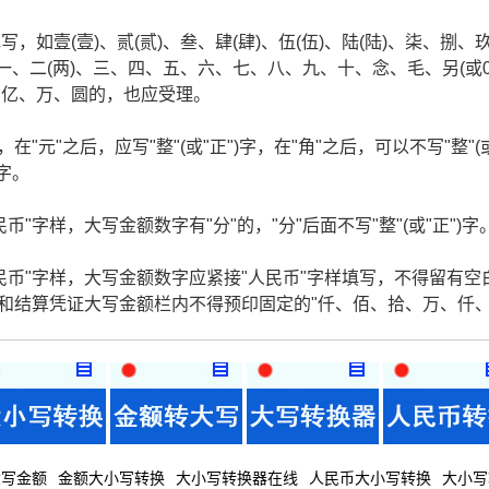
如壹(壹)、贰(贰)、叁、肆(肆)、伍(伍)、陆(陆)、柒、捌、
一、二(两)、三、四、五、六、七、八、九、十、念、毛、另(或
、亿、万、圆的，也应受理。
在"元"之后，应写"整"(或"正")字，在"角"之后，可以不写"整"(
)字。
"字样，大写金额数字有"分"的，"分"后面不写"整"(或"正")字
民币"字样，大写金额数字应紧接"人民币"字样填写，不得留有空
据和结算凭证大写金额栏内不得预印固定的"仟、佰、拾、万、仟
大写金额
金额大小写转换
大小写转换器在线
人民币大小写转换
大小写