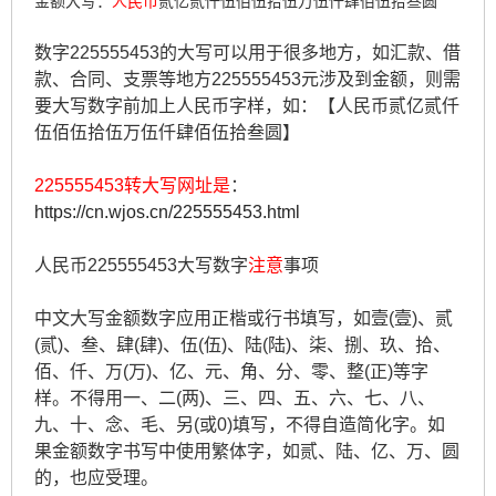
金额大写：
人民币
贰亿贰仟伍佰伍拾伍万伍仟肆佰伍拾叁圆
数字225555453的大写可以用于很多地方，如汇款、借
款、合同、支票等地方225555453元涉及到金额，则需
要大写数字前加上人民币字样，如：【人民币贰亿贰仟
伍佰伍拾伍万伍仟肆佰伍拾叁圆】
225555453转大写网址是
：
https://cn.wjos.cn/225555453.html
人民币225555453大写数字
注意
事项
中文大写金额数字应用正楷或行书填写，如壹(壹)、贰
(贰)、叁、肆(肆)、伍(伍)、陆(陆)、柒、捌、玖、拾、
佰、仟、万(万)、亿、元、角、分、零、整(正)等字
样。不得用一、二(两)、三、四、五、六、七、八、
九、十、念、毛、另(或0)填写，不得自造简化字。如
果金额数字书写中使用繁体字，如贰、陆、亿、万、圆
的，也应受理。