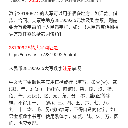
金额大写：
人民币
贰佰捌拾壹万玖仟零玖拾贰圆伍角
数字2819092.5的大写可以用于很多地方，如汇款、借
款、合同、支票等地方2819092.5元涉及到金额，则需
要大写数字前加上人民币字样，如：【人民币贰佰捌拾
壹万玖仟零玖拾贰圆伍角】
2819092.5转大写网址是
：
https://cn.wjos.cn/2819092.5.html
人民币2819092.5大写数字
注意
事项
中文大写金额数字应用正楷或行书填写，如壹(壹)、贰
(贰)、叁、肆(肆)、伍(伍)、陆(陆)、柒、捌、玖、拾、
佰、仟、万(万)、亿、元、角、分、零、整(正)等字
样。不得用一、二(两)、三、四、五、六、七、八、
九、十、念、毛、另(或0)填写，不得自造简化字。如
果金额数字书写中使用繁体字，如贰、陆、亿、万、圆
的，也应受理。