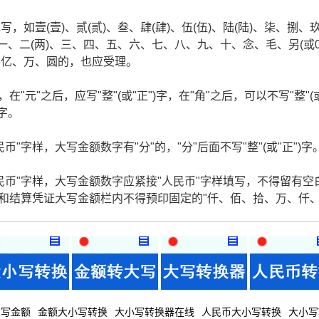
如壹(壹)、贰(贰)、叁、肆(肆)、伍(伍)、陆(陆)、柒、捌、
一、二(两)、三、四、五、六、七、八、九、十、念、毛、另(或
、亿、万、圆的，也应受理。
在"元"之后，应写"整"(或"正")字，在"角"之后，可以不写"整"(
)字。
"字样，大写金额数字有"分"的，"分"后面不写"整"(或"正")字
民币"字样，大写金额数字应紧接"人民币"字样填写，不得留有空
据和结算凭证大写金额栏内不得预印固定的"仟、佰、拾、万、仟
大写金额
金额大小写转换
大小写转换器在线
人民币大小写转换
大小写