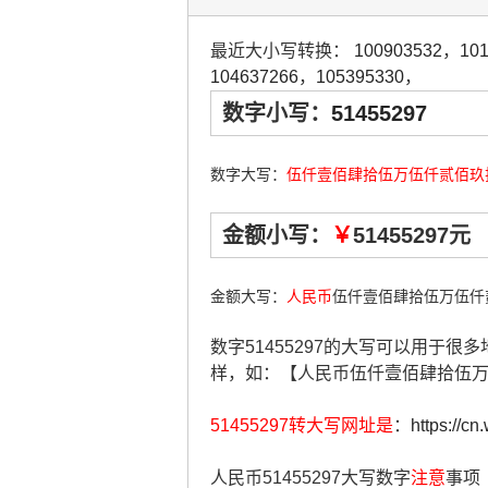
最近大小写转换：
100903532
，
10
104637266
，
105395330
，
数字小写：
51455297
数字大写：
伍仟壹佰肆拾伍万伍仟贰佰玖
金额小写：
￥
51455297元
金额大写：
人民币
伍仟壹佰肆拾伍万伍仟
数字51455297的大写可以用于
样，如：【人民币伍仟壹佰肆拾伍
51455297转大写网址是
：
https://c
人民币51455297大写数字
注意
事项