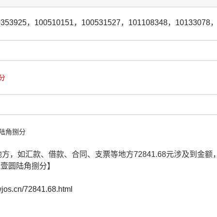
0353925
，
100510151
，
100531527
，
101108348
，
10133078
分
陆角捌分
多地方，如汇款、借款、合同、支票等地方72841.68元涉及到
拾壹圆陆角捌分】
.wjos.cn/72841.68.html