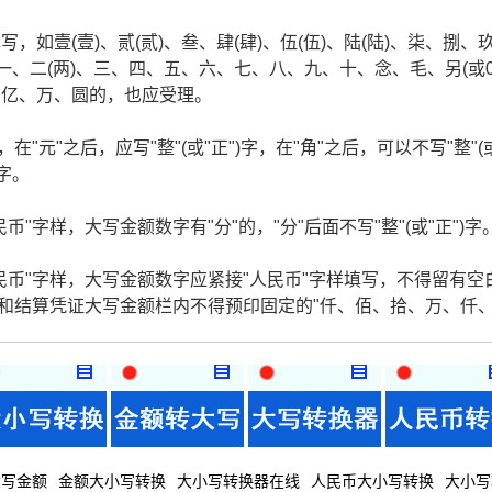
如壹(壹)、贰(贰)、叁、肆(肆)、伍(伍)、陆(陆)、柒、捌、
一、二(两)、三、四、五、六、七、八、九、十、念、毛、另(或
、亿、万、圆的，也应受理。
在"元"之后，应写"整"(或"正")字，在"角"之后，可以不写"整"(
)字。
"字样，大写金额数字有"分"的，"分"后面不写"整"(或"正")字
民币"字样，大写金额数字应紧接"人民币"字样填写，不得留有空
据和结算凭证大写金额栏内不得预印固定的"仟、佰、拾、万、仟
大写金额
金额大小写转换
大小写转换器在线
人民币大小写转换
大小写