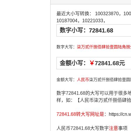
最近大小写转换：
100323870
，
10
10187004
，
10221033
，
数字小写：
72841.68
数字大写：
柒万贰仟捌佰肆拾壹圆陆角捌
金额小写：
￥
72841.68元
金额大写：
人民币
柒万贰仟捌佰肆拾壹圆
数字72841.68的大写可以用于很
样，如：【人民币柒万贰仟捌佰肆
72841.68转大写网址是
：
https://cn
人民币72841.68大写数字
注意
事项