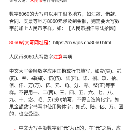
金额大写：
人民币
捌仟零陆拾圆
数字8060的大写可以用于很多地方，如汇款、借款、
合同、支票等地方8060元涉及到金额，则需要大写数
字前加上人民币字样，如：【人民币捌仟零陆拾圆】
8060转大写网址是
：
https://cn.wjos.cn/8060.html
人民币8060大写数字
注意
事项
中文大写金额数字应用正楷或行书填写，如壹(壹)、贰
(贰)、叁、肆(肆)、伍(伍)、陆(陆)、柒、捌、玖、拾、
佰、仟、万(万)、亿、元、角、分、零、整(正)等字
样。不得用一、二(两)、三、四、五、六、七、八、
九、十、念、毛、另(或0)填写，不得自造简化字。如
果金额数字书写中使用繁体字，如贰、陆、亿、万、圆
的，也应受理。
一、
中文大写金额数字到"元"为止的，在"元"之后，应