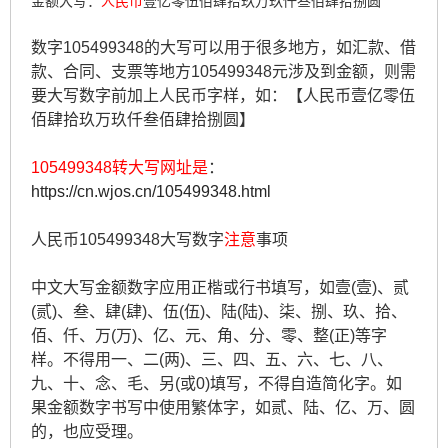
金额大写：
人民币
壹亿零伍佰肆拾玖万玖仟叁佰肆拾捌圆
数字105499348的大写可以用于很多地方，如汇款、借
款、合同、支票等地方105499348元涉及到金额，则需
要大写数字前加上人民币字样，如：【人民币壹亿零伍
佰肆拾玖万玖仟叁佰肆拾捌圆】
105499348转大写网址是
：
https://cn.wjos.cn/105499348.html
人民币105499348大写数字
注意
事项
中文大写金额数字应用正楷或行书填写，如壹(壹)、贰
(贰)、叁、肆(肆)、伍(伍)、陆(陆)、柒、捌、玖、拾、
佰、仟、万(万)、亿、元、角、分、零、整(正)等字
样。不得用一、二(两)、三、四、五、六、七、八、
九、十、念、毛、另(或0)填写，不得自造简化字。如
果金额数字书写中使用繁体字，如贰、陆、亿、万、圆
的，也应受理。