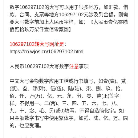
数字106297102的大写可以用于很多地方，如汇款、借
款、合同、支票等地方106297102元涉及到金额，则需
要大写数字前加上人民币字样，如：【人民币壹亿零陆
佰贰拾玖万柒仟壹佰零贰圆】
106297102转大写网址是
：
https://cn.wjos.cn/106297102.html
人民币106297102大写数字
注意
事项
中文大写金额数字应用正楷或行书填写，如壹(壹)、贰
(贰)、叁、肆(肆)、伍(伍)、陆(陆)、柒、捌、玖、拾、
佰、仟、万(万)、亿、元、角、分、零、整(正)等字
样。不得用一、二(两)、三、四、五、六、七、八、
九、十、念、毛、另(或0)填写，不得自造简化字。如
果金额数字书写中使用繁体字，如贰、陆、亿、万、圆
的，也应受理。