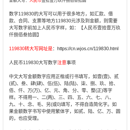
金额大写：
人民币
壹拾壹万玖仟捌佰叁拾圆
数字119830的大写可以用于很多地方，如汇款、借
款、合同、支票等地方119830元涉及到金额，则需要
大写数字前加上人民币字样，如：【人民币壹拾壹万玖
仟捌佰叁拾圆】
119830转大写网址是
：
https://cn.wjos.cn/119830.html
人民币119830大写数字
注意
事项
中文大写金额数字应用正楷或行书填写，如壹(壹)、贰
(贰)、叁、肆(肆)、伍(伍)、陆(陆)、柒、捌、玖、拾、
佰、仟、万(万)、亿、元、角、分、零、整(正)等字
样。不得用一、二(两)、三、四、五、六、七、八、
九、十、念、毛、另(或0)填写，不得自造简化字。如
果金额数字书写中使用繁体字，如贰、陆、亿、万、圆
的，也应受理。