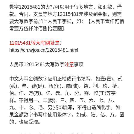
数字12015481的大写可以用于很多地方，如汇款、借
款、合同、支票等地方12015481元涉及到金额，则需
要大写数字前加上人民币字样，如：【人民币壹仟贰佰
零壹万伍仟肆佰捌拾壹圆】
12015481转大写网址是
：
https://cn.wjos.cn/12015481.html
人民币12015481大写数字
注意
事项
中文大写金额数字应用正楷或行书填写，如壹(壹)、贰
(贰)、叁、肆(肆)、伍(伍)、陆(陆)、柒、捌、玖、拾、
佰、仟、万(万)、亿、元、角、分、零、整(正)等字
样。不得用一、二(两)、三、四、五、六、七、八、
九、十、念、毛、另(或0)填写，不得自造简化字。如
果金额数字书写中使用繁体字，如贰、陆、亿、万、圆
的，也应受理。