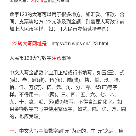
金额大写：
人民币
壹佰贰拾叁圆
数字123的大写可以用于很多地方，如汇款、借款、合
同、支票等地方123元涉及到金额，则需要大写数字前
加上人民币字样，如：【人民币壹佰贰拾叁圆】
123转大写网址是
：
https://cn.wjos.cn/123.html
人民币123大写数字
注意
事项
中文大写金额数字应用正楷或行书填写，如壹(壹)、贰
(贰)、叁、肆(肆)、伍(伍)、陆(陆)、柒、捌、玖、拾、
佰、仟、万(万)、亿、元、角、分、零、整(正)等字
样。不得用一、二(两)、三、四、五、六、七、八、
九、十、念、毛、另(或0)填写，不得自造简化字。如
果金额数字书写中使用繁体字，如贰、陆、亿、万、圆
的，也应受理。
一、
中文大写金额数字到"元"为止的，在"元"之后，应