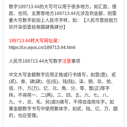
数字189713.44的大写可以用于很多地方，如汇款、借
款、合同、支票等地方189713.44元涉及到金额，则需
要大写数字前加上人民币字样，如：【人民币壹拾捌万
玖仟柒佰壹拾叁圆肆角肆分】
189713.44转大写网址是
：
https://cn.wjos.cn/189713.44.html
人民币189713.44大写数字
注意
事项
中文大写金额数字应用正楷或行书填写，如壹(壹)、贰
(贰)、叁、肆(肆)、伍(伍)、陆(陆)、柒、捌、玖、拾、
佰、仟、万(万)、亿、元、角、分、零、整(正)等字
样。不得用一、二(两)、三、四、五、六、七、八、
九、十、念、毛、另(或0)填写，不得自造简化字。如
果金额数字书写中使用繁体字，如贰、陆、亿、万、圆
的，也应受理。