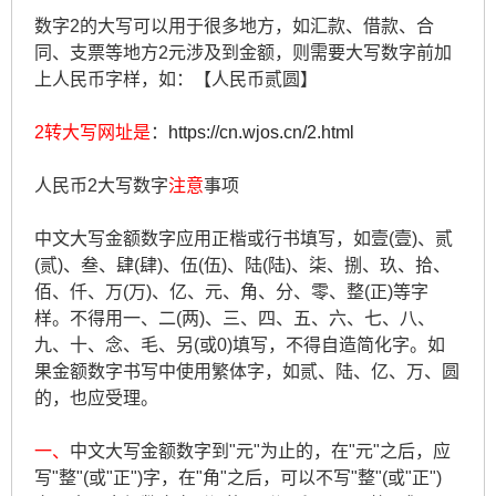
数字2的大写可以用于很多地方，如汇款、借款、合
同、支票等地方2元涉及到金额，则需要大写数字前加
上人民币字样，如：【人民币贰圆】
2转大写网址是
：
https://cn.wjos.cn/2.html
人民币2大写数字
注意
事项
中文大写金额数字应用正楷或行书填写，如壹(壹)、贰
(贰)、叁、肆(肆)、伍(伍)、陆(陆)、柒、捌、玖、拾、
佰、仟、万(万)、亿、元、角、分、零、整(正)等字
样。不得用一、二(两)、三、四、五、六、七、八、
九、十、念、毛、另(或0)填写，不得自造简化字。如
果金额数字书写中使用繁体字，如贰、陆、亿、万、圆
的，也应受理。
一、
中文大写金额数字到"元"为止的，在"元"之后，应
写"整"(或"正")字，在"角"之后，可以不写"整"(或"正")