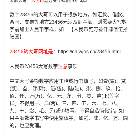
金额大写：
人民币
贰万叁仟肆佰伍拾陆圆
数字23456的大写可以用于很多地方，如汇款、借款、
合同、支票等地方23456元涉及到金额，则需要大写数
字前加上人民币字样，如：【人民币贰万叁仟肆佰伍拾
陆圆】
23456转大写网址是
：
https://cn.wjos.cn/23456.html
人民币23456大写数字
注意
事项
中文大写金额数字应用正楷或行书填写，如壹(壹)、贰
(贰)、叁、肆(肆)、伍(伍)、陆(陆)、柒、捌、玖、拾、
佰、仟、万(万)、亿、元、角、分、零、整(正)等字
样。不得用一、二(两)、三、四、五、六、七、八、
九、十、念、毛、另(或0)填写，不得自造简化字。如
果金额数字书写中使用繁体字，如贰、陆、亿、万、圆
的，也应受理。