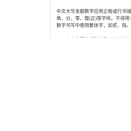
中文大写金额数字应用正楷或行书填写，
角、分、零、整(正)等字样。不得用
数字书写中使用繁体字，如贰、陆
一、
中文大写金额数字到"元"为止的，
有"分"的，"分"后面不写"整"(或"正"
二、
中文大写金额数字前应标明"人民币
三、
中文大写金额数字前应标明"人
样的，应加填"人民币"三字。在票
大小写：
大写转换器
大小写转换
小写转