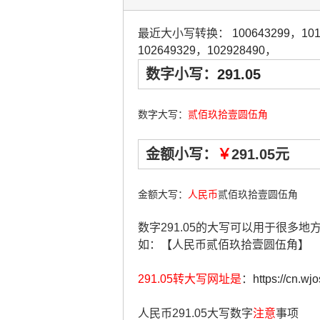
最近大小写转换：
100643299
，
10
102649329
，
102928490
，
数字小写：
291.05
数字大写：
贰佰玖拾壹圆伍角
金额小写：
￥
291.05元
金额大写：
人民币
贰佰玖拾壹圆伍角
数字291.05的大写可以用于很多
如：【人民币贰佰玖拾壹圆伍角】
291.05转大写网址是
：
https://cn.wj
人民币291.05大写数字
注意
事项