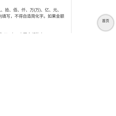
玖、拾、佰、仟、万(万)、亿、元、
0)填写，不得自造简化字。如果金额
首页
或"正")字。大写金额数字
。
白。大写金额数字前未印"人民币"字
、佰、拾、元、角、分"字样。
转换器在线