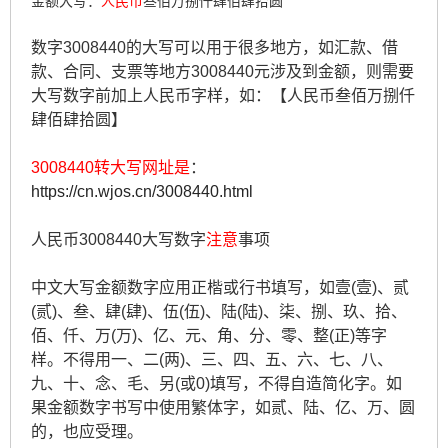
金额大写：
人民币
叁佰万捌仟肆佰肆拾圆
数字3008440的大写可以用于很多地方，如汇款、借
款、合同、支票等地方3008440元涉及到金额，则需要
大写数字前加上人民币字样，如：【人民币叁佰万捌仟
肆佰肆拾圆】
3008440转大写网址是
：
https://cn.wjos.cn/3008440.html
人民币3008440大写数字
注意
事项
中文大写金额数字应用正楷或行书填写，如壹(壹)、贰
(贰)、叁、肆(肆)、伍(伍)、陆(陆)、柒、捌、玖、拾、
佰、仟、万(万)、亿、元、角、分、零、整(正)等字
样。不得用一、二(两)、三、四、五、六、七、八、
九、十、念、毛、另(或0)填写，不得自造简化字。如
果金额数字书写中使用繁体字，如贰、陆、亿、万、圆
的，也应受理。