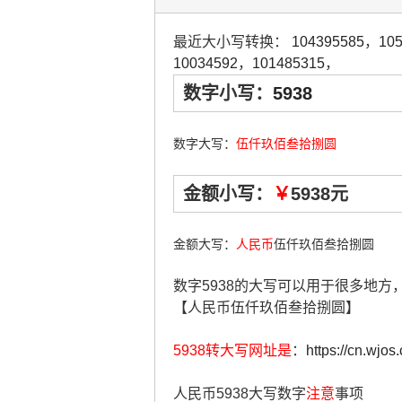
最近大小写转换：
104395585
，
10
10034592
，
101485315
，
数字小写：
5938
数字大写：
伍仟玖佰叁拾捌圆
金额小写：
￥
5938元
金额大写：
人民币
伍仟玖佰叁拾捌圆
数字5938的大写可以用于很多地
【人民币伍仟玖佰叁拾捌圆】
5938转大写网址是
：
https://cn.wjos
人民币5938大写数字
注意
事项