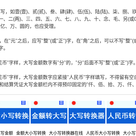
如壹(壹)、贰(贰)、叁、肆(肆)、伍(伍)、陆(陆)、柒、捌、
一、二(两)、三、四、五、六、七、八、九、十、念、毛、另(或
、亿、万、圆的，也应受理。
在"元"之后，应写"整"(或"正")字，在"角"之后，可以不写"整"(
)字。
"字样，大写金额数字有"分"的，"分"后面不写"整"(或"正")字
民币"字样，大写金额数字应紧接"人民币"字样填写，不得留有空
据和结算凭证大写金额栏内不得预印固定的"仟、佰、拾、万、仟
大写金额
金额大小写转换
大小写转换器在线
人民币大小写转换
大小写