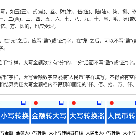
如壹(壹)、贰(贰)、叁、肆(肆)、伍(伍)、陆(陆)、柒、捌、
一、二(两)、三、四、五、六、七、八、九、十、念、毛、另(或
、亿、万、圆的，也应受理。
在"元"之后，应写"整"(或"正")字，在"角"之后，可以不写"整"(
)字。
"字样，大写金额数字有"分"的，"分"后面不写"整"(或"正")字
民币"字样，大写金额数字应紧接"人民币"字样填写，不得留有空
据和结算凭证大写金额栏内不得预印固定的"仟、佰、拾、万、仟
大写金额
金额大小写转换
大小写转换器在线
人民币大小写转换
大小写