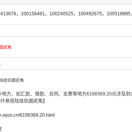
4413876
，
100156481
，
100240525
，
100492675
，
100518885
圆贰角
元
陆拾玖圆贰角
于很多地方，如汇款、借款、合同、支票等地方6198369.20元
捌仟叁佰陆拾玖圆贰角】
cn.wjos.cn/6198369.20.html
项