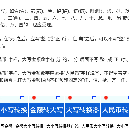
如壹(壹)、贰(贰)、叁、肆(肆)、伍(伍)、陆(陆)、柒、捌、
一、二(两)、三、四、五、六、七、八、九、十、念、毛、另(或
、亿、万、圆的，也应受理。
在"元"之后，应写"整"(或"正")字，在"角"之后，可以不写"整"(
)字。
"字样，大写金额数字有"分"的，"分"后面不写"整"(或"正")字
民币"字样，大写金额数字应紧接"人民币"字样填写，不得留有空
据和结算凭证大写金额栏内不得预印固定的"仟、佰、拾、万、仟
大写金额
金额大小写转换
大小写转换器在线
人民币大小写转换
大小写