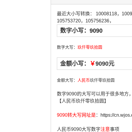
最近大小写转换：
10008118
，
100
105753720
，
105756236
，
数字小写：
9090
数字大写：
玖仟零玖拾圆
金额小写：
￥
9090元
金额大写：
人民币
玖仟零玖拾圆
数字9090的大写可以用于很多地
【人民币玖仟零玖拾圆】
9090转大写网址是
：
https://cn.wjos
人民币9090大写数字
注意
事项